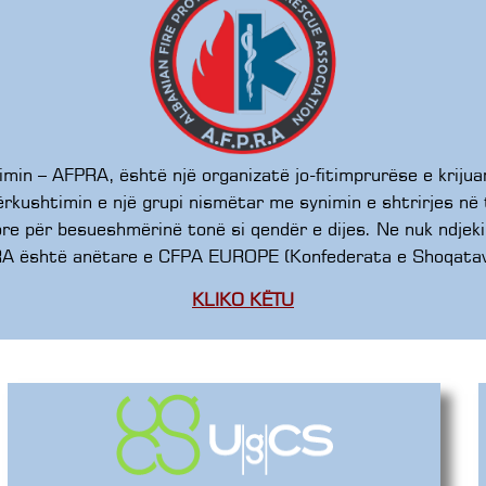
timin – AFPRA, është një organizatë jo-fitimprurëse e kri
ërkushtimin e një grupi nismëtar me synimin e shtrirjes në t
 për besueshmërinë tonë si qendër e dijes. Ne nuk ndjekim i
AFPRA është anëtare e CFPA EUROPE (Konfederata e Shoqatav
KLIKO KËTU