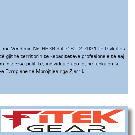
juar me Vendimin Nr. 6638 datë18.02.2021 të Gjykatës
ë gjithë territorin të kapaciteteve profesionale të saj
nteresa politikë, individualë apo jo, në funksion të
e Evropiane të Mbrojtjes nga Zjarri).