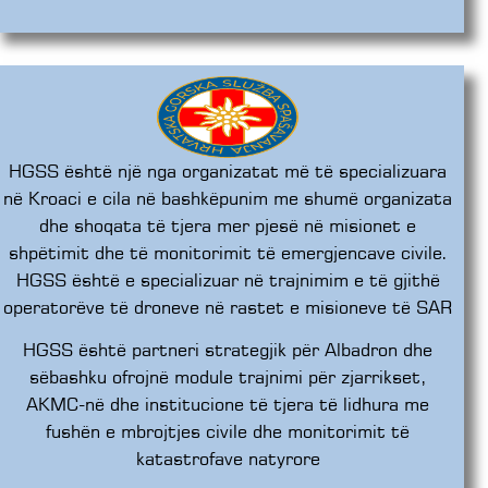
HGSS është një nga organizatat më të specializuara
në Kroaci e cila në bashkëpunim me shumë organizata
dhe shoqata të tjera mer pjesë në misionet e
shpëtimit dhe të monitorimit të emergjencave civile.
HGSS është e specializuar në trajnimim e të gjithë
operatorëve të droneve në rastet e misioneve të SAR
HGSS është partneri strategjik për Albadron dhe
sëbashku ofrojnë module trajnimi për zjarrikset,
AKMC-në dhe institucione të tjera të lidhura me
fushën e mbrojtjes civile dhe monitorimit të
katastrofave natyrore