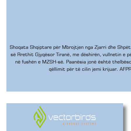
Shoqata Shqiptare për Mbrojtjen nga Zjarri dhe Shpë
së Rrethit Gjyqësor Tiranë, me dëshirën, vullnetin e p
në fushën e MZSH-së. Paanësia jonë është thelbësore
qëllimit për të cilin jemi krijuar. 