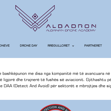
RONEVE
DRONE DAY
RREGULLORET
PARTNERËT
dhe bashkëpunon me disa nga kompanitë më të avancuara në
 ligjorë dhe trajnerë të fushës së aviacionit. Gjithashtu p
je DAA (Detect And Avoid) për sektorët e mbrojtjes dhe si