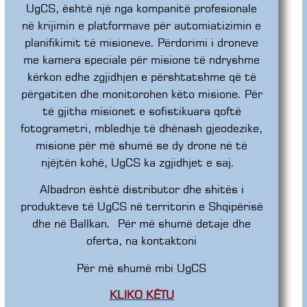
UgCS, është një nga kompanitë profesionale
në krijimin e platformave për automiatizimin e
planifikimit të misioneve. Përdorimi i droneve
me kamera speciale për misione të ndryshme
kërkon edhe zgjidhjen e përshtatshme që të
përgatiten dhe monitorohen këto misione. Për
të gjitha misionet e sofistikuara qoftë
fotogrametri, mbledhje të dhënash gjeodezike,
misione për më shumë se dy drone në të
njëjtën kohë, UgCS ka zgjidhjet e saj.
Albadron është distributor dhe shitës i
produkteve të UgCS në territorin e Shqipërisë
dhe në Ballkan.
Për më shumë detaje dhe
oferta, na kontaktoni
Për më shumë mbi UgCS
KLIKO KËTU