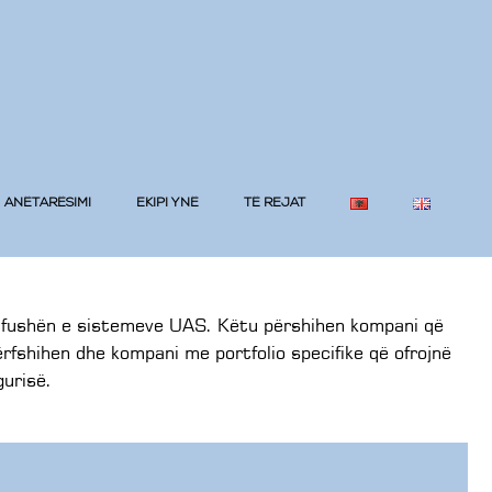
ANËTARËSIMI
EKIPI YNË
TË REJAT
 fushën e sistemeve UAS. Këtu përshihen kompani që
ërfshihen dhe kompani me portfolio specifike që ofrojnë
gurisë.