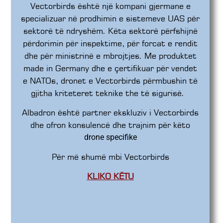
Vectorbirds është një kompani gjermane e
specializuar në prodhimin e sistemeve UAS për
sektorë të ndryshëm. Këta sektorë përfshijnë
përdorimin për inspektime, për forcat e rendit
dhe për ministrinë e mbrojtjes. Me produktet
made in Germany dhe e çertifikuar për vendet
e NATOs, dronet e Vectorbirds përmbushin të
gjitha kriteteret teknike the të sigurisë.
Albadron është partner ekskluziv i Vectorbirds
dhe ofron konsulencë dhe trajnim për këto
drone specifike
Për më shumë mbi Vectorbirds
KLIKO KËTU