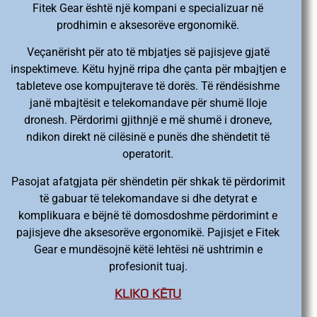
Fitek Gear është një kompani e specializuar në
prodhimin e aksesorëve ergonomikë.
Veçanërisht për ato të mbjatjes së pajisjeve gjatë
inspektimeve. Këtu hyjnë rripa dhe çanta për mbajtjen e
tableteve ose kompujterave të dorës. Të rëndësishme
janë mbajtësit e telekomandave për shumë lloje
dronesh. Përdorimi gjithnjë e më shumë i droneve,
ndikon direkt në cilësinë e punës dhe shëndetit të
operatorit.
Pasojat afatgjata për shëndetin për shkak të përdorimit
të gabuar të telekomandave si dhe detyrat e
komplikuara e bëjnë të domosdoshme përdorimint e
pajisjeve dhe aksesorëve ergonomikë. Pajisjet e Fitek
Gear e mundësojnë këtë lehtësi në ushtrimin e
profesionit tuaj.
KLIKO KËTU